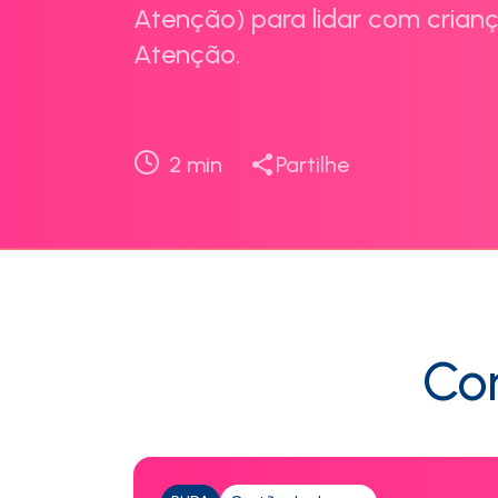
Atenção) para lidar com crian
Atenção.
2
min
Partilhe
Con