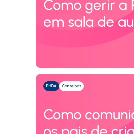
Como gerir a
em sala de au
PHDA
Conselhos
Como comuni
os pais de cri