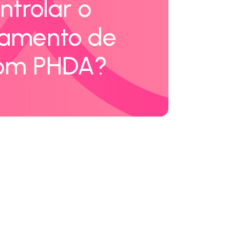
trolar o
amento de
com PHDA?