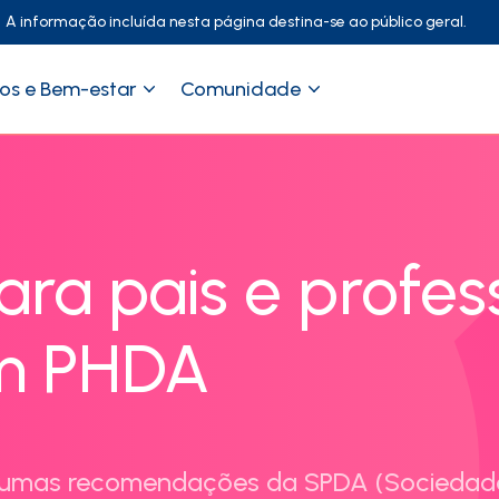
A informação incluída nesta página destina-se ao público geral.
os e Bem-estar
Comunidade
ara pais e profes
om PHDA
algumas recomendações da SPDA (Sociedad