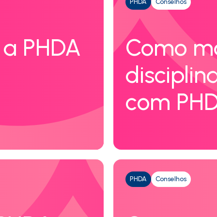
PHDA
Conselhos
 a PHDA
Como ma
discipli
com PH
PHDA
Conselhos