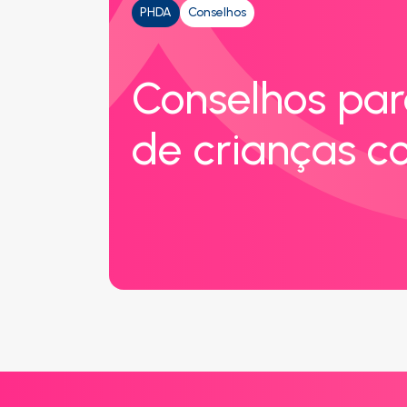
PHDA
Conselhos
Conselhos par
de crianças 