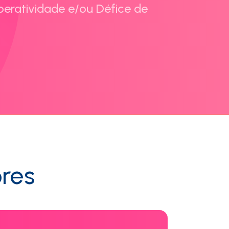
peratividade e/ou Défice de
ores