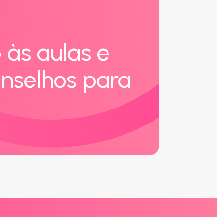
 às aulas e
nselhos para