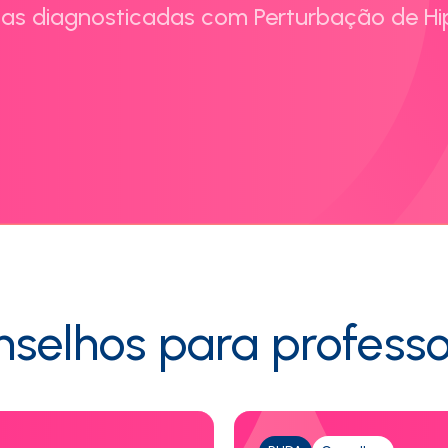
ças diagnosticadas com Perturbação de Hi
selhos para profess