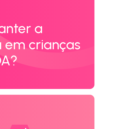
nter a
na em crianças
DA?