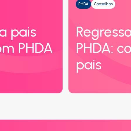
PHDA
Conselhos
a pais
Regresso
com PHDA
PHDA: co
pais