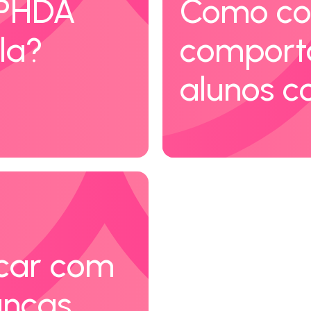
 PHDA
Como con
la?
comport
alunos 
car com
anças