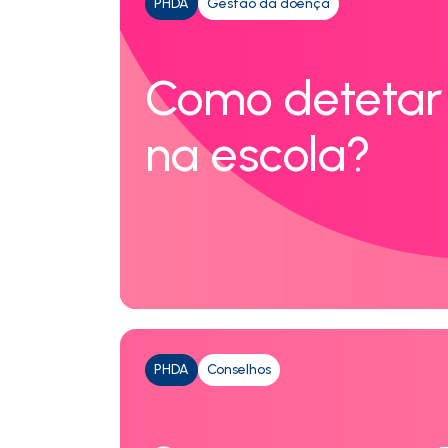
PHDA
Gestão da doença
Como detetar
na escola?
PHDA
Conselhos